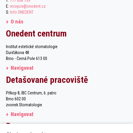
T:
777 008 739
E:
recepce@onedent.cz
S:
Info ONEDENT
O nás
Onedent centrum
Institut estetické stomatologie
Durďákova 48
Brno - Černá Pole 613 00
Navigovat
Detašované pracoviště
Příkop 8, IBC Centrum, 6. patro
Brno 602 00
zvonek Stomatologie
Navigovat
Recepce