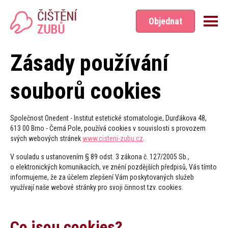
Přeskočit na hlavní obsah
Objednat
Zásady používání
souborů cookies
Společnost Onedent - Institut estetické stomatologie, Durďákova 48,
613 00 Brno - Černá Pole, používá cookies v souvislosti s provozem
svých webových stránek
www.cisteni-zubu.​cz
.
V souladu s ustanovením § 89 odst. 3 zákona č. 127/2005 Sb.,
o elektronických komunikacích, ve znění pozdějších předpisů, Vás tímto
informujeme, že za účelem zlepšení Vám poskytovaných služeb
využívají naše webové stránky pro svoji činnost tzv. cookies.
Co jsou cookies​?