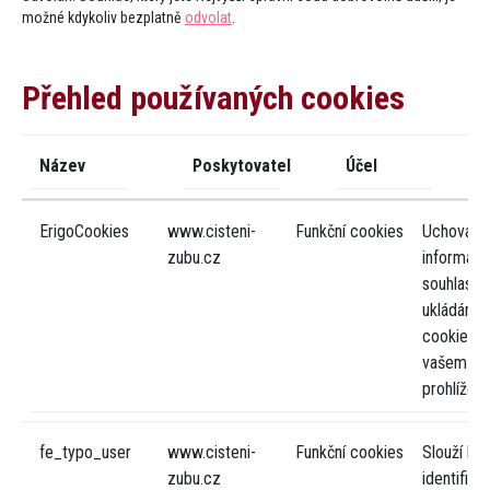
možné kdykoliv bezplatně
odvolat
.
Přehled používaných cookies
Název
Poskytovatel
Účel
ErigoCookies
www.cisteni-
Funkční cookies
Uchovává
zubu.cz
informace
souhlasu 
ukládáním
cookies v
vašem
prohlížeči
fe_typo_user
www.cisteni-
Funkční cookies
Slouží k
zubu.cz
identifika