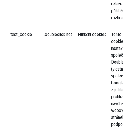
relace při
přihlašová
rozhraní
test_cookie
.doubleclick.net
Funkční cookies
Tento so
cookie
nastavuje
společnos
DoubleCli
(vlastněn
společnos
Google), 
zjistila, z
prohlížeč
návštěvní
webovýc
stránek
podporuj