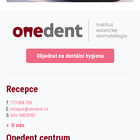
Objednat na dentální hygienu
Recepce
T:
777 008 739
E:
recepce@onedent.cz
S:
Info ONEDENT
O nás
Onedent centrum