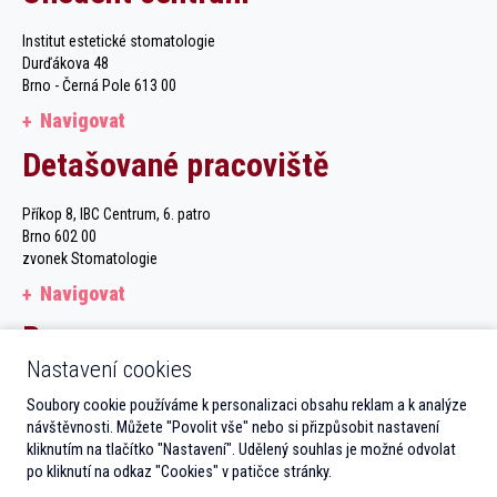
Institut estetické stomatologie
Durďákova 48
Brno - Černá Pole 613 00
Navigovat
Detašované pracoviště
Příkop 8, IBC Centrum, 6. patro
Brno 602 00
zvonek Stomatologie
Navigovat
Recepce
Nastavení cookies
Po–Čt 7.30–12.30 13.00–19.00
Soubory cookie používáme k personalizaci obsahu reklam a k analýze
Pá 7.30–12.30 13.00–16.00
návštěvnosti. Můžete "Povolit vše" nebo si přizpůsobit nastavení
kliknutím na tlačítko "Nastavení". Udělený souhlas je možné odvolat
po kliknutí na odkaz "Cookies" v patičce stránky.
Mapa stránek
GDPR
Cookies