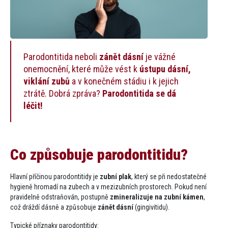
Parodontitida neboli
zánět dásní
je vážné
onemocnění, které může vést k
ústupu dásní,
viklání zubů
a v konečném stádiu i k jejich
ztrátě. Dobrá zpráva​?
Parodontitida se dá
léčit!
Co způsobuje parodontitidu?
Hlavní příčinou parodontitidy je
zubní plak
, který se při nedostatečné
hygieně hromadí na zubech a v mezizubních prostorech. Pokud není
pravidelně odstraňován, postupně
zmineralizuje na zubní kámen
,
což dráždí dásně a způsobuje
zánět dásní
(gingivitidu).
Typické příznaky parodontitidy: