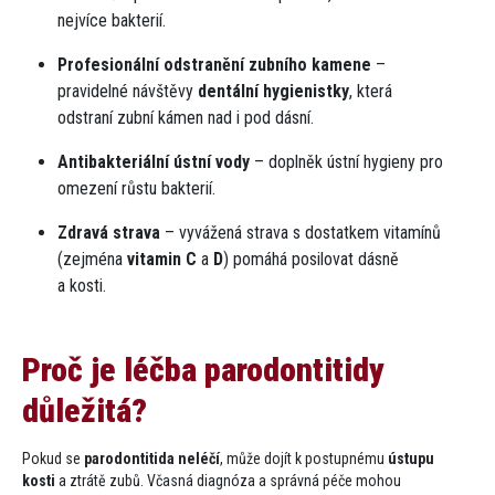
nejvíce bakterií.
Profesionální odstranění zubního kamene
–
pravidelné návštěvy
dentální hygienistky
, která
odstraní zubní kámen nad i pod dásní.
Antibakteriální ústní vody
– doplněk ústní hygieny pro
omezení růstu bakterií.
Zdravá strava
– vyvážená strava s dostatkem vitamínů
(zejména
vitamin C
a
D
) pomáhá posilovat dásně
a kosti.
Proč je léčba parodontitidy
důležitá?
Pokud se
parodontitida neléčí
, může dojít k postupnému
ústupu
kosti
a ztrátě zubů. Včasná diagnóza a správná péče mohou