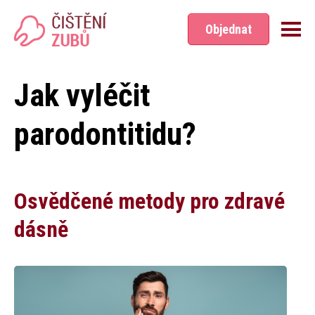
Přeskočit na hlavní obsah
Objednat
Jak vyléčit
parodontitidu​?
Osvědčené metody pro zdravé
dásně