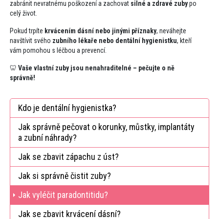
zabránit nevratnému poškození a zachovat
silné a zdravé zuby
po
celý život.
Pokud trpíte
krvácením dásní nebo jinými příznaky
, neváhejte
navštívit svého
zubního lékaře nebo dentální hygienistku
, kteří
vám pomohou s léčbou a prevencí.
🦷
Vaše vlastní zuby jsou nenahraditelné – pečujte o ně
správně!
Kdo je dentální hygienistka​?
Jak správně pečovat o korunky, můstky, implantáty
a zubní náhrady​?
Jak se zbavit zápachu z úst​​?
Jak si správně čistit zuby​?
(current)
Jak vyléčit paradontitidu​?
Jak se zbavit krvácení dásní​?