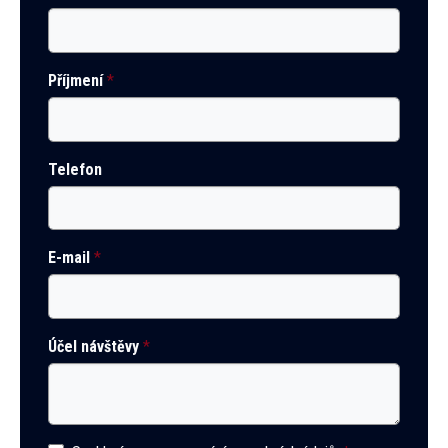
Příjmení
*
Telefon
E-mail
*
Účel návštěvy
*