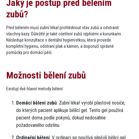
Jaký je postup před bělením
zubů​?
Před bělením musí zubní lékař prohlédnout stav zubů a odstranit
všechny kazy. Důležité je také ošetření zubů výplněmi a korunkami.
Následuje konzultace s dentální hygienistkou, která provede
kompletní hygienu, odstraní plak a kámen, a doporučí správné
pomůcky pro domácí péči.
Možnosti bělení zubů
Existují dvě hlavní metody bělení:
Domácí bělení zubů
: Zubní lékař vyrobí plastové nosiče,
do kterých pacient aplikuje bělící gel. Tento gel používá
pacient doma podle pokynů, dokud nedosáhne
požadovaného odstínu.
Ordinační bělení
: V ordinaci se používá silnější bělící gel