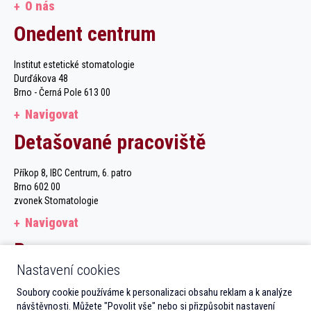
O nás
Onedent centrum
Institut estetické stomatologie
Durďákova 48
Brno - Černá Pole 613 00
Navigovat
Detašované pracoviště
Příkop 8, IBC Centrum, 6. patro
Brno 602 00
zvonek Stomatologie
Navigovat
Recepce
Nastavení cookies
Po–Čt 7.30–12.30 13.00–19.00
Soubory cookie používáme k personalizaci obsahu reklam a k analýze
Pá 7.30–12.30 13.00–16.00
návštěvnosti. Můžete "Povolit vše" nebo si přizpůsobit nastavení