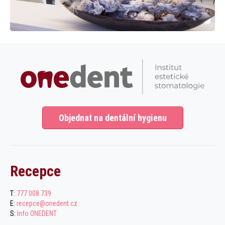
Objednat na dentální hygienu
Recepce
T:
777 008 739
E:
recepce@onedent.cz
S:
Info ONEDENT