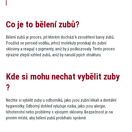
Co je to bělení zubů​?
Bělení zubů je proces, při kterém dochází k zesvětlení barvy zubů.
Používá se peroxid vodíku, jehož molekuly pronikají do zubní
skloviny a reagují s pigmenty, aniž by ji poškozovaly. Tento proces
výrazně zlepší vzhled zubů, aniž by narušil jejich strukturu.
Kde si mohu nechat vybělit zuby​
?
Nechte si vybělit zuby u odborníků, jako jsou zubní lékaři a dentální
hygienistky. Odborný dohled vylučuje rizika, jako jsou alergie,
těhotenství nebo problémy s vývojem skloviny. Bezpečnost je na
prvním místě, aby bělení zubů probíhalo správně.